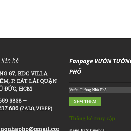
 liên hệ
Fanpage VƯỜN TƯỜN
PHỐ
NG 87, KDC VILLA
ÊM, P. CÁT LÁI QUẬN
HỦ ĐỨC, HCM
Vườn Tường Nhà Phố
659 3838 –
XEM THEM
417.686
(ZALO, VIBER)
Thống kê truy cập
ngnhapho@gmail.com
Đang trực tuyến:
6