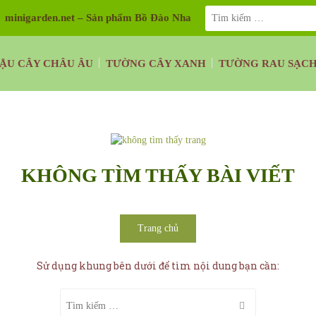
minigarden.net – Sản phẩm Bồ Đào Nha
ẬU CÂY CHÂU ÂU
TƯỜNG CÂY XANH
TƯỜNG RAU SẠC
KHÔNG TÌM THẤY BÀI VIẾT
Trang chủ
Sử dụng khung bên dưới để tìm nội dung bạn cần: