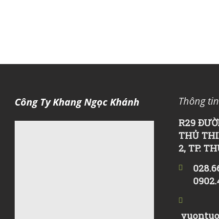
Thông tin
Công Ty Khang Ngọc Khánh
R29 ĐƯỜ
THỦ THI
2, TP. T
028.6
0902.
vuontuo