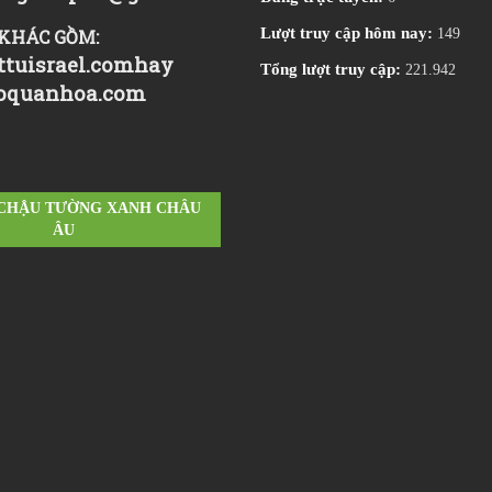
Lượt truy cập hôm nay:
KHÁC GỒM:
149
tuisrael.com
hay
Tổng lượt truy cập:
221.942
oquanhoa.com
 CHẬU TƯỜNG XANH CHÂU
ÂU