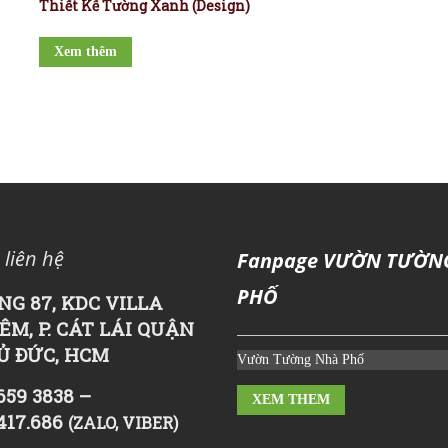
Thiết Kế Tường Xanh (Design)
Xem thêm
 liên hệ
Fanpage VƯỜN TƯỜN
PHỐ
NG 87, KDC VILLA
ÊM, P. CÁT LÁI QUẬN
HỦ ĐỨC, HCM
Vườn Tường Nhà Phố
659 3838 –
XEM THEM
417.686
(ZALO, VIBER)