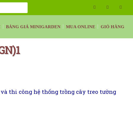
H
BẢNG GIÁ MINIGARDEN
MUA ONLINE
GIỎ HÀNG
GN)1
í và thi công hệ thống trồng cây treo tường