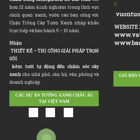
hơn 12 năm kinh nghiệm trong lĩnh vực
vuontuo
cảnh quan xanh, vườn rau ban công với
Chậu Trồng Cây Tườn Xanh nhập khẩu
WEBSITE 
trực tiếp và bảo hành 5 – 10 năm
www.vat
www.ba
Nhận
THIẾT KẾ – THI CÔNG GIẢI PHÁP TRỌN
GÓI
kèm tưới tự động đến chăm sóc cây
xanh
cho nhà phố, căn hộ, văn phòng và
GIÁ BÁN
doanh nghiệp.
CÁC DỰ ÁN TƯỜNG XANH CHÂU ÂU
TẠI VIỆT NAM