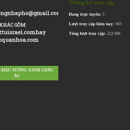
Thống kê truy cập
ngnhapho@gmail.com
Đang trực tuyến:
5
Lượt truy cập hôm nay:
KHÁC GỒM:
303
tuisrael.com
hay
Tổng lượt truy cập:
222.096
oquanhoa.com
 CHẬU TƯỜNG XANH CHÂU
ÂU