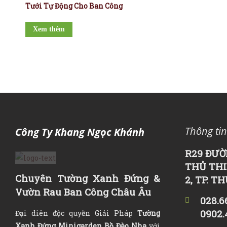
Tưới Tự Động Cho Ban Công
Xem thêm
Thông tin
Công Ty Khang Ngọc Khánh
R29 ĐƯỜ
THỦ THI
Chuyên Tường Xanh Đứng &
2, TP. T
Vườn Rau Ban Công Châu Âu
028.6
0902.
Đại diên độc quyền Giải Pháp
Tường
Xanh Đứng Minigarden Bồ Đào Nha
với