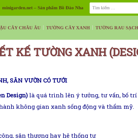
minigarden.net – Sản phẩm Bồ Đào Nha
ẬU CÂY CHÂU ÂU
TƯỜNG CÂY XANH
TƯỜNG RAU SẠC
ẾT KẾ TƯỜNG XANH (DESI
NH, SÂN VƯỜN CÓ TƯỚI
en Design)
là quá trình lên ý tưởng, tư vấn, bố tr
g thành không gian xanh sống động và thẩm mỹ.
n công, sân thượng hay hệ thống tư