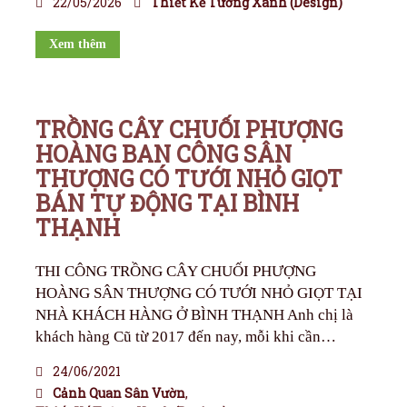
22/05/2026
Thiết Kế Tường Xanh (Design)
Xem thêm
TRỒNG CÂY CHUỐI PHƯỢNG
HOÀNG BAN CÔNG SÂN
THƯỢNG CÓ TƯỚI NHỎ GIỌT
BÁN TỰ ĐỘNG TẠI BÌNH
THẠNH
THI CÔNG TRỒNG CÂY CHUỐI PHƯỢNG
HOÀNG SÂN THƯỢNG CÓ TƯỚI NHỎ GIỌT TẠI
NHÀ KHÁCH HÀNG Ở BÌNH THẠNH Anh chị là
khách hàng Cũ từ 2017 đến nay, mỗi khi cần…
24/06/2021
Cảnh Quan Sân Vườn
,