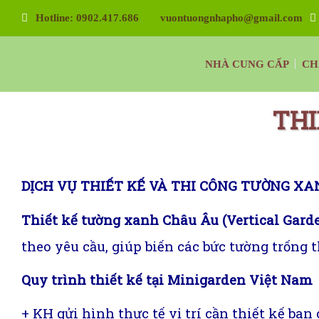
Hotline: 0902.417.686
vuontuongnhapho@gmail.com
Vườn Tường Nhà Phố Minigarden
NHÀ CUNG CẤP
CH
Tường Xanh Đứng Bồ Đào Nha Minigarden
THI
DỊCH VỤ THIẾT KẾ VÀ THI CÔNG TƯỜNG XA
Thiết kế tường xanh Châu Âu (Vertical Gard
theo yêu cầu, giúp biến các bức tường trốn
Quy trình thiết kế tại Minigarden Việt Nam
+ KH gửi hình thực tế vị trí cần thiết kế ba