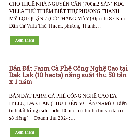
CHO THUÊ NHÀ NGUYÊN CĂN (700m2 SÀN) KDC
VILLA THỦ THIÊM BIỆT THỰ PHƯỜNG THẠNH
MỸ LỢI QUẬN 2 (CÓ THANG MÁY) Địa chỉ 87 Khu
Dân Cư Villa Thủ Thiêm, phường Thạnh…
Xem thêm
Bán Đất Farm Cà Phê Công Nghệ Cao tại
Dak Lak (10 hecta) năng suất thu 50 tấn
x 1 năm
BÁN ĐẤT FARM CÀ PHÊ CÔNG NGHỆ CAO EA
H’LEO, DAK LAK (THU TRÊN 50 TẤN/NĂM) + Diện
tích đất trồng café: hơn 10 hecta (chính chủ và đã có
sổ riêng) + Doanh thu 2024:…
Xem thêm