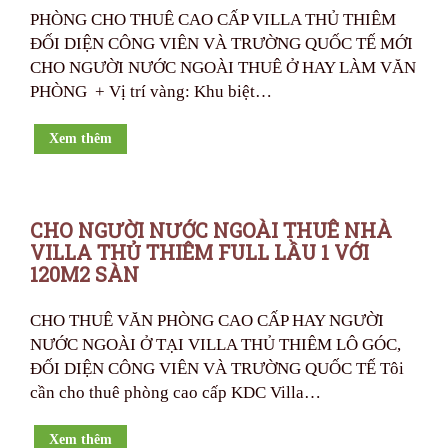
PHÒNG CHO THUÊ CAO CẤP VILLA THỦ THIÊM
ĐỐI DIỆN CÔNG VIÊN VÀ TRƯỜNG QUỐC TẾ MỚI
CHO NGƯỜI NƯỚC NGOÀI THUÊ Ở HAY LÀM VĂN
PHÒNG + Vị trí vàng: Khu biệt…
Xem thêm
CHO NGƯỜI NƯỚC NGOÀI THUÊ NHÀ
VILLA THỦ THIÊM FULL LẦU 1 VỚI
120M2 SÀN
CHO THUÊ VĂN PHÒNG CAO CẤP HAY NGƯỜI
NƯỚC NGOÀI Ở TẠI VILLA THỦ THIÊM LÔ GÓC,
ĐỐI DIỆN CÔNG VIÊN VÀ TRƯỜNG QUỐC TẾ Tôi
cần cho thuê phòng cao cấp KDC Villa…
Xem thêm