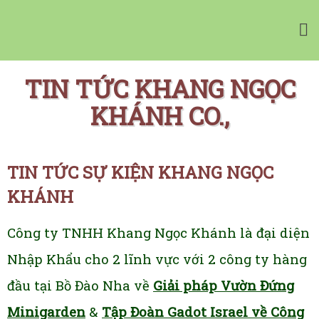
Vườn Tường Nhà Phố Minigarden
Tường Xanh Đứng Bồ Đào Nha Minigarden
TIN TỨC KHANG NGỌC
KHÁNH CO.,
NHÀ CUNG CẤP
TIN TỨC SỰ KIỆN KHANG NGỌC
CHẬU CÂY CHÂU ÂU
TƯỜNG CÂY XANH
KHÁNH
TƯỜNG RAU SẠCH
Công ty TNHH Khang Ngọc Khánh là đại diện
BẢNG GIÁ MINIGARDEN
MUA ONLINE
Nhập Khẩu cho 2 lĩnh vực với 2 công ty hàng
Giỏ hàng
đầu tại Bồ Đào Nha về
Giải pháp Vườn Đứng
Minigarden
&
Tập Đoàn Gadot Israel về Công