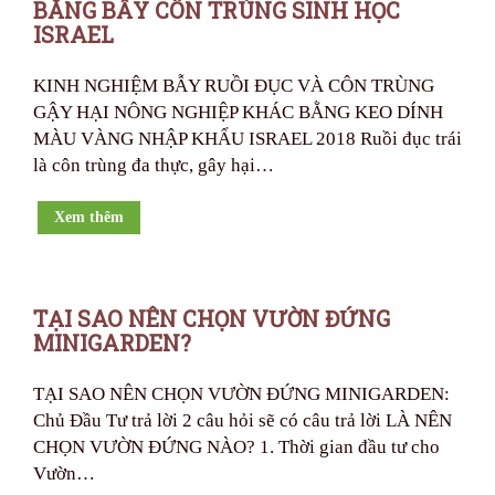
BẰNG BẪY CÔN TRÙNG SINH HỌC
ISRAEL
KINH NGHIỆM BẪY RUỒI ĐỤC VÀ CÔN TRÙNG
GẬY HẠI NÔNG NGHIỆP KHÁC BẰNG KEO DÍNH
MÀU VÀNG NHẬP KHẨU ISRAEL 2018 Ruồi đục trái
là côn trùng đa thực, gây hại…
Xem thêm
TẠI SAO NÊN CHỌN VƯỜN ĐỨNG
MINIGARDEN?
TẠI SAO NÊN CHỌN VƯỜN ĐỨNG MINIGARDEN:
Chủ Đầu Tư trả lời 2 câu hỏi sẽ có câu trả lời LÀ NÊN
CHỌN VƯỜN ĐỨNG NÀO? 1. Thời gian đầu tư cho
Vườn…