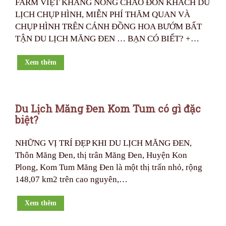
FARM VIỆT KHANG NÔNG CHÀO ĐÓN KHÁCH DU
LỊCH CHỤP HÌNH, MIỄN PHÍ THĂM QUAN VÀ
CHỤP HÌNH TRÊN CÁNH ĐỒNG HOA BƯỚM BẤT
TẬN DU LỊCH MĂNG ĐEN … BẠN CÓ BIẾT? +…
Xem thêm
Du Lịch Măng Đen Kom Tum có gì đặc
biệt?
NHỮNG VỊ TRÍ ĐẸP KHI DU LỊCH MĂNG ĐEN,
Thôn Măng Đen, thị trân Măng Đen, Huyện Kon
Plong, Kom Tum Măng Đen là một thị trấn nhỏ, rộng
148,07 km2 trên cao nguyên,…
Xem thêm