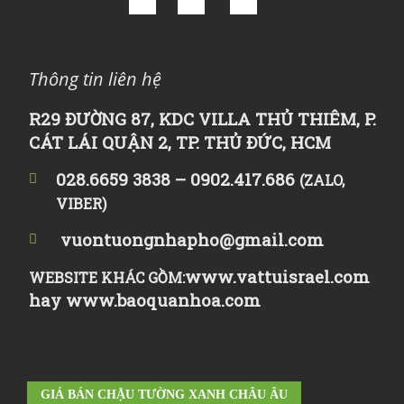
Thông tin liên hệ
R29 ĐƯỜNG 87, KDC VILLA THỦ THIÊM, P.
CÁT LÁI QUẬN 2, TP. THỦ ĐỨC, HCM
028.6659 3838 – 0902.417.686
(ZALO,
VIBER)
vuontuongnhapho@gmail.com
www.vattuisrael.com
WEBSITE KHÁC GỒM:
hay
www.baoquanhoa.com
GIÁ BÁN CHẬU TƯỜNG XANH CHÂU ÂU