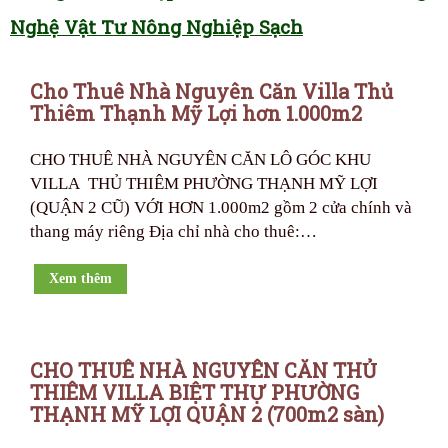
Nghệ Vật Tư Nông Nghiệp Sạch
Cho Thuê Nhà Nguyên Căn Villa Thủ
Thiêm Thạnh Mỹ Lợi hơn 1.000m2
CHO THUÊ NHÀ NGUYÊN CĂN LÔ GÓC KHU
VILLA THỦ THIÊM PHƯỜNG THẠNH MỸ LỢI
(QUẬN 2 CŨ) VỚI HƠN 1.000m2 gồm 2 cửa chính và
thang máy riêng Địa chỉ nhà cho thuê:…
Xem thêm
CHO THUÊ NHÀ NGUYÊN CĂN THỦ
THIÊM VILLA BIỆT THỰ PHƯỜNG
THẠNH MỸ LỢI QUẬN 2 (700m2 sàn)