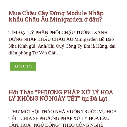
Mua Chậu Cây Đứng Module Nhập
khẩu Châu Âu Minigarden ở đâu?
TÌM ĐẠI LÝ PHÂN PHỐI CHẬU TƯỜNG XANH
ĐỨNG NHẬP KHẨU CHÂU ÂU Minigarden Bồ Đào
Nha Kính gửi: Anh/Chị Quý Công Ty Em là Hùng, đại
diện phòng Tư Vấn Giải…
Xem thêm
Hội Thảo “PHƯƠNG PHÁP XỬ LÝ HOA
LY KHÔNG NỞ NGÀY TẾT” tại Đà Lạt
THƯ MỜI HỘI THẢO NHÀ VƯỜN TRƯỚC VỤ HOA
TẾT CHIA SẺ PHƯƠNG PHÁP XỬ LÝ HOA LÂU
TÀN, HOA “NGỦ ĐÔNG” THEO CÔNG NGHỆ