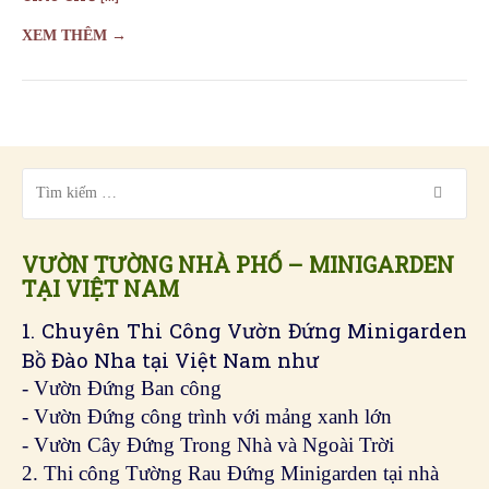
VƯỜN TƯỜNG NHÀ PHỐ – MINIGARDEN
TẠI VIỆT NAM
1. Chuyên Thi Công Vườn Đứng Minigarden
Bồ Đào Nha tại Việt Nam như
- Vườn Đứng Ban công
- Vườn Đứng công trình với mảng xanh lớn
- Vườn Cây Đứng Trong Nhà và Ngoài Trời
2. Thi công Tường Rau Đứng Minigarden tại nhà
Slogan của chúng tôi là “Trồng Cây Đứng nhanh
nhất, bền vững nhất và chi phí tốt nhất
3. Thi Công Sân Vườn, Hệ thống tưới tự động cho
cảnh quan và sân vườn
4. Chăm sóc, bảo trì cây sân vườn
Chuyên mục