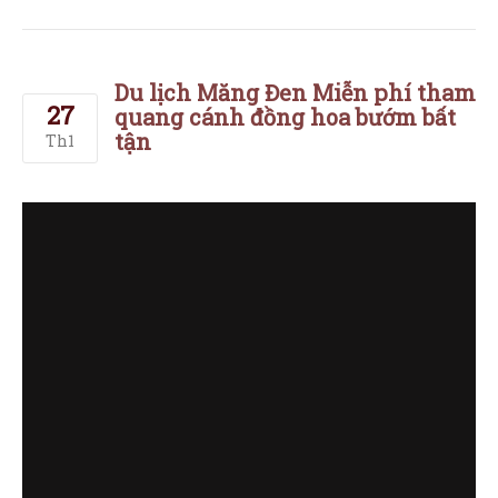
FARM VIỆT KHANG NÔNG CHÀO ĐÓN KHÁCH DU LỊCH
CHỤP HÌNH, MIỄN PHÍ THĂM QUAN VÀ CHỤP HÌNH
TRÊN CÁNH ĐỒNG HOA BƯỚM BẤT TẬN DU LỊCH MĂNG
ĐEN … BẠN CÓ BIẾT? + Tết này 2025, không thể bỏ qua vùng
đất mới, thiên đường thiên nhiên và du lịch hoang sơ +
Măng […]