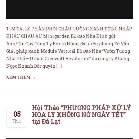
Nhà Phố – Urban Greewall Revolution” do công ty Khang
Ngọc Khánh Độc quyền […]
XEM THÊM →
Hội Thảo “PHƯƠNG PHÁP XỬ LÝ
05
HOA LY KHÔNG NỞ NGÀY TẾT”
tại Đà Lạt
Th11