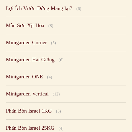
Minigarden Hạt Giống
(6)
Minigarden ONE
(4)
Minigarden Vertical
(12)
Phân Bón Israel 1KG
(5)
Phân Bón Israel 25KG
(4)
Phân Bón nhập khẩu
(9)
Phụ Kiện Chậu Tự Dưỡng
(3)
SP MINIGARDEN
(9)