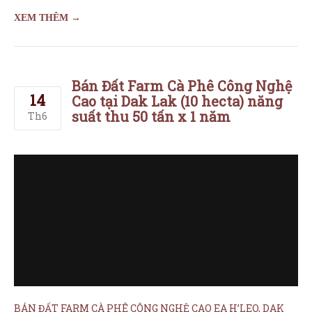
XEM THÊM →
Bán Đất Farm Cà Phê Công Nghệ
14
Cao tại Dak Lak (10 hecta) năng
suất thu 50 tấn x 1 năm
Th6
BÁN ĐẤT FARM CÀ PHÊ CÔNG NGHỆ CAO EA H’LEO, DAK
LAK (THU TRÊN 50 TẤN/NĂM) + Diện tích đất trồng café:
hơn 10 hecta (chính chủ và đã có sổ riêng) + Doanh thu
2024: hơn 4 TỶ/NĂM từ 50 TẤN CÀ PHÊ thu được + Vị trí:
Huyện Ea H’Leo, Tỉnh Đắk Lắk […]
XEM THÊM →