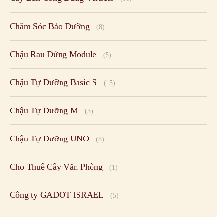
Chậu Tự Dưỡng M
(3)
Chậu Tự Dưỡng UNO
(8)
Cho Thuê Cây Văn Phòng
(1)
Công ty GADOT ISRAEL
(5)
Công ty KOCH & CO
(1)
Cty Minigarden
(8)
Cty-Khang Ngọc Khánh
(20)