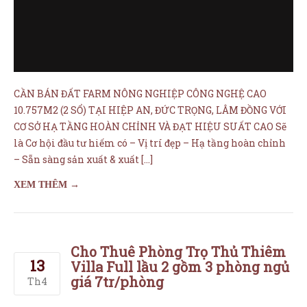
CƠ SỞ HẠ TẦNG HOÀN CHỈNH VÀ ĐẠT HIỆU SUẤT CAO Sẽ
là Cơ hội đầu tư hiếm có – Vị trí đẹp – Hạ tầng hoàn chỉnh
– Sẵn sàng sản xuất & xuất […]
XEM THÊM →
Cho Thuê Phòng Trọ Thủ Thiêm
13
Villa Full lầu 2 gồm 3 phòng ngủ
giá 7tr/phòng
Th4