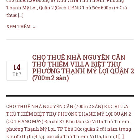
cho thuê: R29 Đường 87 Khu Villa Thủ Thiêm, Phường
Thạnh Mỹ Lợi, Quận 2 (Cách UBND Thủ Đức 600m) + Giá
TƯỜNG CÂY XANH
+
thuê: […]
TƯỜNG RAU SẠCH
+
XEM THÊM →
BẢNG GIÁ MINIGARDEN
MUA ONLINE
Giỏ hàng
CHO THUÊ NHÀ NGUYÊN CĂN
THỦ THIÊM VILLA BIỆT THỰ
14
PHƯỜNG THẠNH MỸ LỢI QUẬN 2
Th7
(700m2 sàn)
CHO THUÊ NHÀ NGUYÊN CĂN (700m2 SÀN) KDC VILLA
THỦ THIÊM BIỆT THỰ PHƯỜNG THẠNH MỸ LỢI QUẬN 2
(CÓ THANG MÁY) Địa chỉ 87 Khu Dân Cư Villa Thủ Thiêm,
phường Thạnh Mỹ Lợi, TP. Thủ Đức (quận 2 cũ) nằm trong
khu đô thị biệt lập cao cấp Thủ Thiêm Villa, là một […]