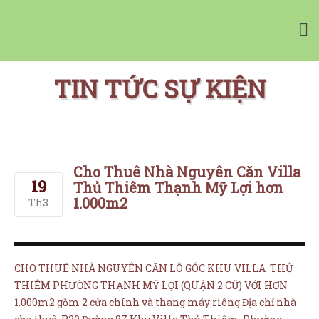
Vườn Tường Nhà Phố Minigarden
Tường Xanh Đứng Bồ Đào Nha Minigarden
TIN TỨC SỰ KIỆN
Cho Thuê Nhà Nguyên Căn Villa
19
Thủ Thiêm Thạnh Mỹ Lợi hơn
1.000m2
Th3
CHO THUÊ NHÀ NGUYÊN CĂN LÔ GÓC KHU VILLA THỦ
THIÊM PHƯỜNG THẠNH MỸ LỢI (QUẬN 2 CŨ) VỚI HƠN
NHÀ CUNG CẤP
+
1.000m2 gồm 2 cửa chính và thang máy riêng Địa chỉ nhà
CHẬU CÂY CHÂU ÂU
+