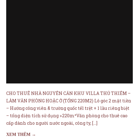
CHO THUÊ NHÀ NGUYÊN CĂN KHU VILLA THỦ THIÊM –
LÀM VĂN PHÒNG HOẶC Ở (TỔNG 220M2) Lô góc 2 mặt tiền
– Hướng công viên & trường quốc tế1 trệt + 1 lầu riêng biệt
– tổng diện tích sử dụng >220m²Văn phòng cho thuê cao
cấp dành cho người nước ngoài, công ty, […]
XEM THÊM →
Du lịch Măng Đen Miễn phí tham
27
quang cánh đồng hoa bướm bất
tận
Th1