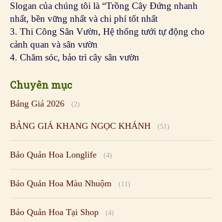
Bảng Giá 2026
(2)
BẢNG GIÁ KHANG NGỌC KHÁNH
(51)
Bảo Quản Hoa Longlife
(4)
Bảo Quản Hoa Màu Nhuộm
(11)
Bảo Quản Hoa Tại Shop
(4)
Bảo Quản Hoa Tại Vườn TOG
(11)
Bẫy Côn Trùng Vàng & Xanh
(8)
Bột Kích Rễ Israel Cây Thân Gỗ
(3)