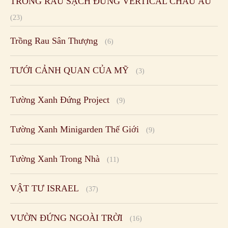
Tường Xanh Đứng Project
(9)
Tường Xanh Minigarden Thế Giới
(9)
Tường Xanh Trong Nhà
(11)
VẬT TƯ ISRAEL
(37)
VƯỜN ĐỨNG NGOÀI TRỜI
(16)
Xu hướng tìm kiếm
Automatic Watering And Nutrition
BAO TRI BAO DUONG VUON DUNG
BẪY RUỔI ĐỤC BẰNG KEO VÀNG