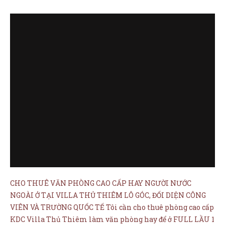
CHO THUÊ VĂN PHÒNG CAO CẤP HAY NGƯỜI NƯỚC
NGOÀI Ở TẠI VILLA THỦ THIÊM LÔ GÓC, ĐỐI DIỆN CÔNG
VIÊN VÀ TRƯỜNG QUỐC TẾ Tôi cần cho thuê phòng cao cấp
KDC Villa Thủ Thiêm làm văn phòng hay để ở FULL LẦU 1
(lối đi riêng) Với lô góc 2 mặt tiền hướng […]
XEM THÊM →
CHO THUÊ VĂN PHÒNG VILLA
THỦ THIÊM NGUYÊN CĂN GỒM 1
01