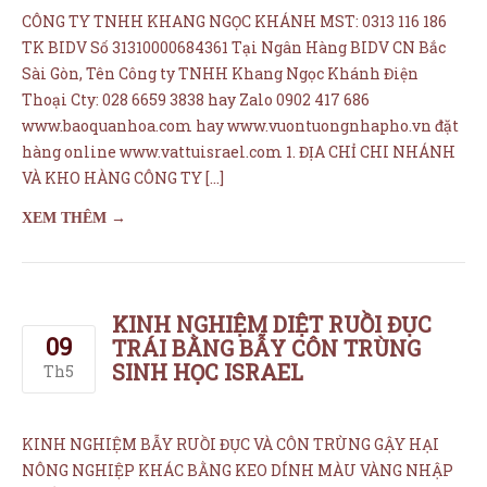
XEM THÊM →
KINH NGHIỆM DIỆT RUỒI ĐỤC
09
TRÁI BẰNG BẪY CÔN TRÙNG
SINH HỌC ISRAEL
Th5
KINH NGHIỆM BẪY RUỒI ĐỤC VÀ CÔN TRÙNG GẬY HẠI
NÔNG NGHIỆP KHÁC BẰNG KEO DÍNH MÀU VÀNG NHẬP
KHẨU ISRAEL 2018 Ruồi đục trái là côn trùng đa thực, gây
hại hơn 30 loại cây ăn trái và rau ăn lá. Có nhiều loài ruồi
đục trái, trong đó phổ biến nhất là B. dorsalis, B.coresta,
B.cucurbitea, […]
XEM THÊM →