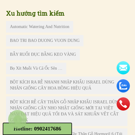
Bọ Xít Muỗi Và Cả Ốc Sên …
BỘT KÍCH RA RỄ NHANH NHẬP KHẨU ISRAEL DÙNG
NHÂN GIỐNG CÂY HOA HỒNG HIỆU QUẢ
BỘT KÍCH RỄ CÂY THÂN GỖ NHẬP KHẨU ISRAEL DÙNG
NHÂN GIỐNG CÂY NHO NHẬT GIỐNG MỚI TẠI VIỆT
NAM ĐẠT HIỆU QUẢ TỐI ĐA VÀ SÁT KHUẨN VẾT CẮT
GIÁ 380K
Bột Kích Ra Rễ Nhanh Israel Trên Cây Thân Gỗ Hormoril 6 (Túi
500gr) Là Kích Rễ Loại Thường Không Ngừa Nấm Bệnh
CAY XANH DUNG VAN PHONG
CHẬU TRỒNG CÂY TỰ DƯỠNG NHẬP KHẨU CHÂU ÂU
BASIC S
Hotline:
0902417686
CHẬU TRỒNG CÂY ĐỂ BÀN TỰ ĐỘNG TƯỚI VÀ TỰ