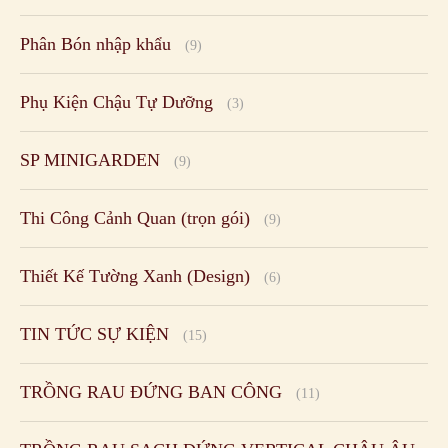
Thi Công Cảnh Quan (trọn gói)
(9)
Thiết Kế Tường Xanh (Design)
(6)
TIN TỨC SỰ KIỆN
(15)
TRỒNG RAU ĐỨNG BAN CÔNG
(11)
TRỒNG RAU SẠCH ĐỨNG VERTICAL CHÂU ÂU
(23)
Trồng Rau Sân Thượng
(6)
TƯỚI CẢNH QUAN CỦA MỸ
(3)