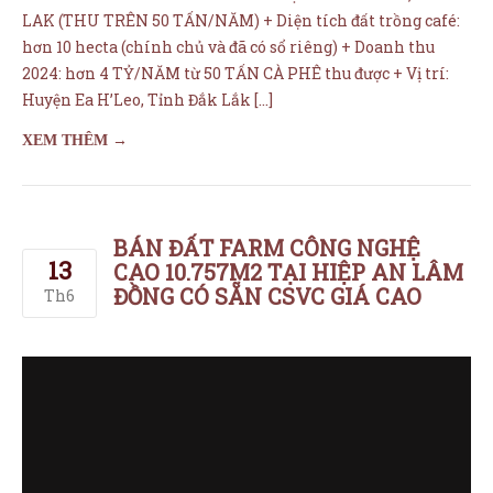
BÁN ĐẤT FARM CÔNG NGHỆ
13
CAO 10.757M2 TẠI HIỆP AN LÂM
ĐỒNG CÓ SẴN CSVC GIÁ CAO
Th6
CẦN BÁN ĐẤT FARM NÔNG NGHIỆP CÔNG NGHỆ CAO
10.757M2 (2 SỔ) TẠI HIỆP AN, ĐỨC TRỌNG, LÂM ĐỒNG VỚI