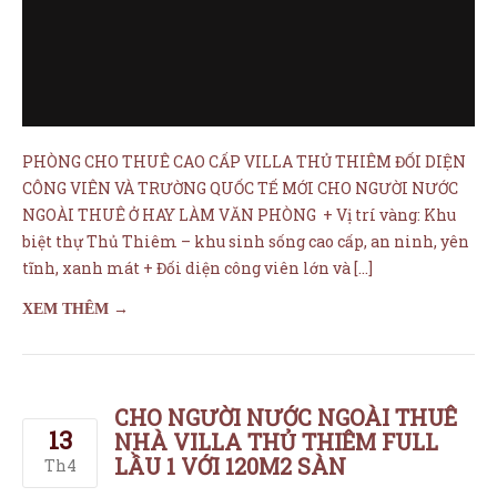
NGOÀI THUÊ Ở HAY LÀM VĂN PHÒNG + Vị trí vàng: Khu
biệt thự Thủ Thiêm – khu sinh sống cao cấp, an ninh, yên
tĩnh, xanh mát + Đối diện công viên lớn và […]
XEM THÊM →
CHO NGƯỜI NƯỚC NGOÀI THUÊ
13
NHÀ VILLA THỦ THIÊM FULL
LẦU 1 VỚI 120M2 SÀN
Th4