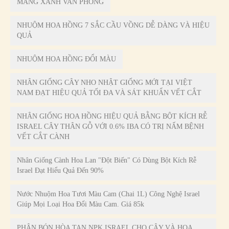
MANG XANH VAN PHONG
NHUỘM HOA HỒNG 7 SẮC CẦU VỒNG DỄ DÀNG VÀ HIỆU
QUẢ
NHUỘM HOA HỒNG ĐỔI MÀU
NHÂN GIỐNG CÂY NHO NHẬT GIỐNG MỚI TẠI VIỆT
NAM ĐẠT HIỆU QUẢ TỐI ĐA VÀ SÁT KHUẨN VẾT CẮT
NHÂN GIỐNG HOA HỒNG HIỆU QUẢ BẰNG BỘT KÍCH RỄ
ISRAEL CÂY THÂN GỖ VỚI 0.6% IBA CÓ TRỊ NẤM BỆNH
VẾT CẮT CÀNH
Nhân Giống Cành Hoa Lan "đột Biến" Có Dùng Bột Kích Rễ
Israel Đạt Hiểu Quả Đến 90%
Nước Nhuộm Hoa Tươi Màu Cam (Chai 1L) Công Nghệ Israel
Giúp Mọi Loại Hoa Đổi Màu Cam. Giá 85k
PHÂN BÓN HÒA TAN NPK ISRAEL CHO CÂY VÀ HOA