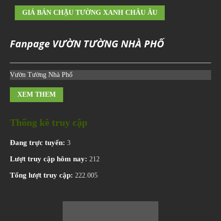
GIÁ BÁN CHẬU TƯỜNG XANH CHÂU ÂU
Fanpage VƯỜN TƯỜNG NHÀ PHỐ
Vườn Tường Nhà Phố
XEM THEM
Thống kê truy cập
Đang trực tuyến:
3
Lượt truy cập hôm nay:
212
Tổng lượt truy cập:
222.005