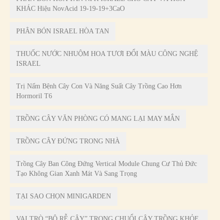
KHÁC Hiệu NovAcid 19-19-19+3CaO
PHÂN BÓN ISRAEL HÒA TAN
THUỐC NƯỚC NHUỘM HOA TƯƠI ĐỔI MÀU CÔNG NGHỆ
ISRAEL
Trị Nấm Bệnh Cây Con Và Năng Suất Cây Trồng Cao Hơn
Hormoril T6
TRỒNG CÂY VĂN PHÒNG CÓ MANG LẠI MAY MẮN
TRỒNG CÂY ĐỨNG TRONG NHÀ
Trồng Cây Ban Công Đứng Vertical Module Chung Cư Thủ Đức
Tạo Không Gian Xanh Mát Và Sang Trọng
TẠI SAO CHỌN MINIGARDEN
VAI TRÒ “BỘ RỄ CÂY” TRONG CHUỔI CÂY TRỒNG KHỎE