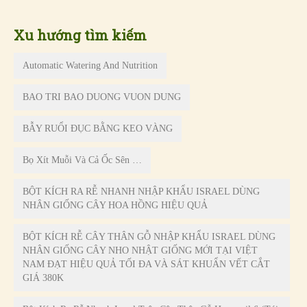
Xu hướng tìm kiếm
Automatic Watering And Nutrition
BAO TRI BAO DUONG VUON DUNG
BẪY RUỔI ĐỤC BẰNG KEO VÀNG
Bọ Xít Muỗi Và Cả Ốc Sên …
BỘT KÍCH RA RỄ NHANH NHẬP KHẨU ISRAEL DÙNG
NHÂN GIỐNG CÂY HOA HỒNG HIỆU QUẢ
BỘT KÍCH RỄ CÂY THÂN GỖ NHẬP KHẨU ISRAEL DÙNG
NHÂN GIỐNG CÂY NHO NHẬT GIỐNG MỚI TẠI VIỆT
NAM ĐẠT HIỆU QUẢ TỐI ĐA VÀ SÁT KHUẨN VẾT CẮT
GIÁ 380K