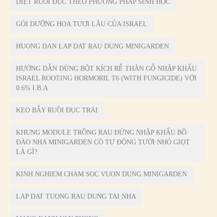
DIỆT RUỒI ĐỤC THEO PHƯƠNG PHÁP SINH HỌC
GÓI DƯỠNG HOA TƯƠI LÂU CỦA ISRAEL
HUONG DAN LAP DAT RAU DUNG MINIGARDEN
HƯỚNG DẪN DÙNG BỘT KÍCH RỄ THÂN GỖ NHẬP KHẨU
ISRAEL ROOTING HORMORIL T6 (WITH FUNGICIDE) VỚI
0.6% I.B.A
KEO BẪY RUỒI ĐỤC TRÁI
KHUNG MODULE TRỒNG RAU ĐỨNG NHẬP KHẨU BỒ
ĐÀO NHA MINIGARDEN CÓ TỰ ĐỘNG TƯỚI NHỎ GIỌT
LÀ GÌ?
KINH NGHIEM CHAM SOC VUON DUNG MINIGARDEN
LAP DAT TUONG RAU DUNG TAI NHA