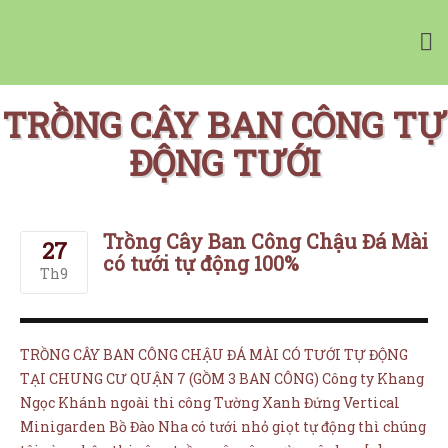
Vườn Tường Nhà Phố Minigarden
Tường Xanh Đứng Bồ Đào Nha Minigarden
TRỒNG CÂY BAN CÔNG TỰ
ĐỘNG TƯỚI
Trồng Cây Ban Công Chậu Đá Mài
27
có tưới tự động 100%
NHÀ CUNG CẤP
Th9
CHẬU CÂY CHÂU ÂU
TƯỜNG CÂY XANH
TRỒNG CÂY BAN CÔNG CHẬU ĐÁ MÀI CÓ TƯỚI TỰ ĐỘNG
TƯỜNG RAU SẠCH
TẠI CHUNG CƯ QUẬN 7 (GỒM 3 BAN CÔNG) Công ty Khang
BẢNG GIÁ MINIGARDEN
Ngọc Khánh ngoài thi công Tường Xanh Đứng Vertical
MUA ONLINE
Minigarden Bồ Đào Nha có tưới nhỏ giọt tự động thì chúng
Giỏ hàng