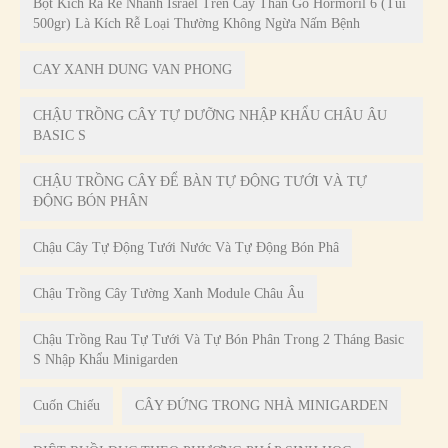
Bột Kích Ra Rễ Nhanh Israel Trên Cây Thân Gỗ Hormoril 6 (Túi
500gr) Là Kích Rễ Loại Thường Không Ngừa Nấm Bệnh
CAY XANH DUNG VAN PHONG
CHẬU TRỒNG CÂY TỰ DƯỠNG NHẬP KHẨU CHÂU ÂU
BASIC S
CHẬU TRỒNG CÂY ĐỂ BÀN TỰ ĐỘNG TƯỚI VÀ TỰ
ĐỘNG BÓN PHÂN
Chậu Cây Tự Động Tưới Nước Và Tự Động Bón Phâ
Chậu Trồng Cây Tường Xanh Module Châu Âu
Chậu Trồng Rau Tự Tưới Và Tự Bón Phân Trong 2 Tháng Basic
S Nhập Khẩu Minigarden
Cuốn Chiếu
CÂY ĐỨNG TRONG NHÀ MINIGARDEN