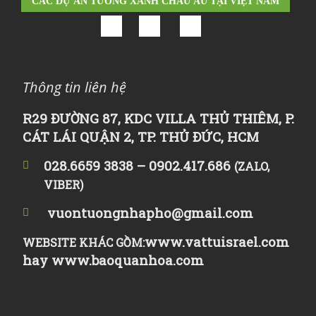
CÁC DỰ ÁN TƯỜNG XANH CHÂU ÂU TẠI VIỆT NAM
Thông tin liên hệ
R29 ĐƯỜNG 87, KDC VILLA THỦ THIÊM, P.
CÁT LÁI QUẬN 2, TP. THỦ ĐỨC, HCM
028.6659 3838 – 0902.417.686
(ZALO,
VIBER)
vuontuongnhapho@gmail.com
www.vattuisrael.com
WEBSITE KHÁC GỒM:
hay
www.baoquanhoa.com