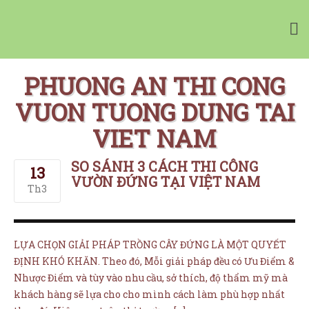
Vườn Tường Nhà Phố Minigarden
Tường Xanh Đứng Bồ Đào Nha Minigarden
PHUONG AN THI CONG
VUON TUONG DUNG TAI
VIET NAM
SO SÁNH 3 CÁCH THI CÔNG
13
VƯỜN ĐỨNG TẠI VIỆT NAM
NHÀ CUNG CẤP
Th3
CHẬU CÂY CHÂU ÂU
TƯỜNG CÂY XANH
LỰA CHỌN GIẢI PHÁP TRỒNG CÂY ĐỨNG LÀ MỘT QUYẾT
TƯỜNG RAU SẠCH
ĐỊNH KHÓ KHĂN. Theo đó, Mỗi giải pháp đều có Ưu Điểm &
BẢNG GIÁ MINIGARDEN
Nhược Điểm và tùy vào nhu cầu, sở thích, độ thẩm mỹ mà
MUA ONLINE
khách hàng sẽ lựa cho cho mình cách làm phù hợp nhất
Giỏ hàng