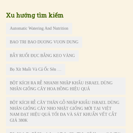
Xu hướng tìm kiếm
Automatic Watering And Nutrition
BAO TRI BAO DUONG VUON DUNG
BẪY RUỔI ĐỤC BẰNG KEO VÀNG
Bọ Xít Muỗi Và Cả Ốc Sên …
BỘT KÍCH RA RỄ NHANH NHẬP KHẨU ISRAEL DÙNG
NHÂN GIỐNG CÂY HOA HỒNG HIỆU QUẢ
BỘT KÍCH RỄ CÂY THÂN GỖ NHẬP KHẨU ISRAEL DÙNG
NHÂN GIỐNG CÂY NHO NHẬT GIỐNG MỚI TẠI VIỆT
NAM ĐẠT HIỆU QUẢ TỐI ĐA VÀ SÁT KHUẨN VẾT CẮT
GIÁ 380K