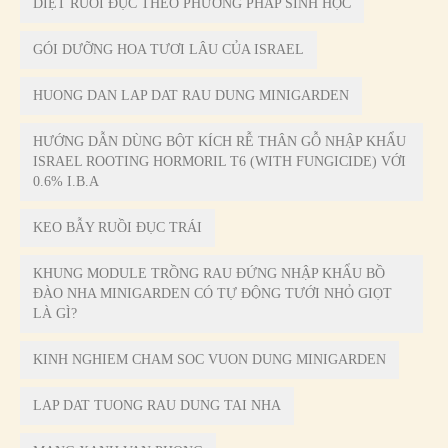
DIỆT RUỒI ĐỤC THEO PHƯƠNG PHÁP SINH HỌC
GÓI DƯỠNG HOA TƯƠI LÂU CỦA ISRAEL
HUONG DAN LAP DAT RAU DUNG MINIGARDEN
HƯỚNG DẪN DÙNG BỘT KÍCH RỄ THÂN GỖ NHẬP KHẨU
ISRAEL ROOTING HORMORIL T6 (WITH FUNGICIDE) VỚI
0.6% I.B.A
KEO BẪY RUỒI ĐỤC TRÁI
KHUNG MODULE TRỒNG RAU ĐỨNG NHẬP KHẨU BỒ
ĐÀO NHA MINIGARDEN CÓ TỰ ĐỘNG TƯỚI NHỎ GIỌT
LÀ GÌ?
KINH NGHIEM CHAM SOC VUON DUNG MINIGARDEN
LAP DAT TUONG RAU DUNG TAI NHA