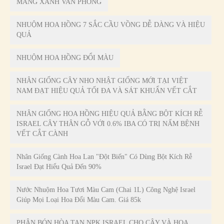
MANG XANH VAN PHONG
NHUỘM HOA HỒNG 7 SẮC CẦU VỒNG DỄ DÀNG VÀ HIỆU
QUẢ
NHUỘM HOA HỒNG ĐỔI MÀU
NHÂN GIỐNG CÂY NHO NHẬT GIỐNG MỚI TẠI VIỆT
NAM ĐẠT HIỆU QUẢ TỐI ĐA VÀ SÁT KHUẨN VẾT CẮT
NHÂN GIỐNG HOA HỒNG HIỆU QUẢ BẰNG BỘT KÍCH RỄ
ISRAEL CÂY THÂN GỖ VỚI 0.6% IBA CÓ TRỊ NẤM BỆNH
VẾT CẮT CÀNH
Nhân Giống Cành Hoa Lan "đột Biến" Có Dùng Bột Kích Rễ
Israel Đạt Hiểu Quả Đến 90%
Nước Nhuộm Hoa Tươi Màu Cam (Chai 1L) Công Nghệ Israel
Giúp Mọi Loại Hoa Đổi Màu Cam. Giá 85k
PHÂN BÓN HÒA TAN NPK ISRAEL CHO CÂY VÀ HOA