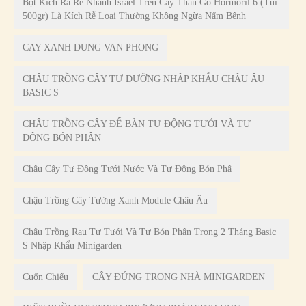
Bột Kích Ra Rễ Nhanh Israel Trên Cây Thân Gỗ Hormoril 6 (Túi
500gr) Là Kích Rễ Loại Thường Không Ngừa Nấm Bệnh
CAY XANH DUNG VAN PHONG
CHẬU TRỒNG CÂY TỰ DƯỠNG NHẬP KHẨU CHÂU ÂU
BASIC S
CHẬU TRỒNG CÂY ĐỂ BÀN TỰ ĐỘNG TƯỚI VÀ TỰ
ĐỘNG BÓN PHÂN
Chậu Cây Tự Động Tưới Nước Và Tự Động Bón Phâ
Chậu Trồng Cây Tường Xanh Module Châu Âu
Chậu Trồng Rau Tự Tưới Và Tự Bón Phân Trong 2 Tháng Basic
S Nhập Khẩu Minigarden
Cuốn Chiếu
CÂY ĐỨNG TRONG NHÀ MINIGARDEN