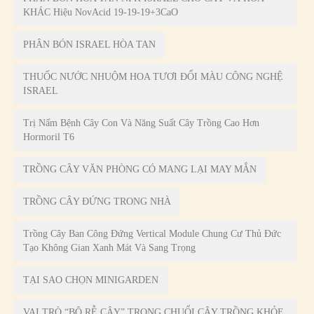
KHÁC Hiệu NovAcid 19-19-19+3CaO
PHÂN BÓN ISRAEL HÒA TAN
THUỐC NƯỚC NHUỘM HOA TƯƠI ĐỔI MÀU CÔNG NGHỆ
ISRAEL
Trị Nấm Bệnh Cây Con Và Năng Suất Cây Trồng Cao Hơn
Hormoril T6
TRỒNG CÂY VĂN PHÒNG CÓ MANG LẠI MAY MẮN
TRỒNG CÂY ĐỨNG TRONG NHÀ
Trồng Cây Ban Công Đứng Vertical Module Chung Cư Thủ Đức
Tạo Không Gian Xanh Mát Và Sang Trọng
TẠI SAO CHỌN MINIGARDEN
VAI TRÒ “BỘ RỄ CÂY” TRONG CHUỔI CÂY TRỒNG KHỎE