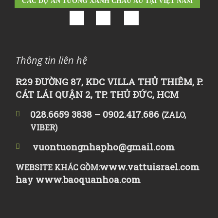
CÁC DỰ ÁN TƯỜNG XANH CHÂU ÂU TẠI VIỆT NAM
Thông tin liên hệ
R29 ĐƯỜNG 87, KDC VILLA THỦ THIÊM, P.
CÁT LÁI QUẬN 2, TP. THỦ ĐỨC, HCM
028.6659 3838 – 0902.417.686
(ZALO,
VIBER)
vuontuongnhapho@gmail.com
www.vattuisrael.com
WEBSITE KHÁC GỒM:
hay
www.baoquanhoa.com