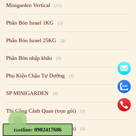
Minigarden Vertical
(12)
Phân Bón Israel 1KG
(5)
Phân Bón Israel 25KG
(4)
Phân Bón nhập khẩu
(9)
Phụ Kiện Chậu Tự Dưỡng
(3)
SP MINIGARDEN
(9)
Thi Công Cảnh Quan (trọn gói)
(9)
Thiết Kế Tường Xanh (Design)
Hotline:
0902417686
(6)