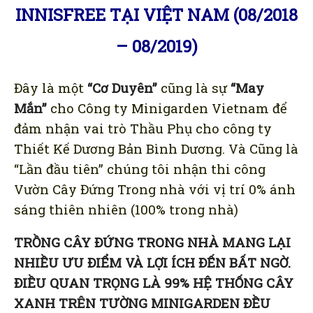
INNISFREE TẠI VIỆT NAM (08/2018
TƯỜNG CÂY XANH
+
– 08/2019)
TƯỜNG RAU SẠCH
+
BẢNG GIÁ MINIGARDEN
Đây là một
“Cơ Duyên”
cũng là sự
“May
MUA ONLINE
Mắn”
cho Công ty Minigarden Vietnam để
Giỏ hàng
đảm nhận vai trò Thầu Phụ cho công ty
Thiết Kế Dương Bản Bình Dương. Và Cũng là
“Lần đầu tiên” chúng tôi nhận thi công
Vườn Cây Đứng Trong nhà với vị trí 0% ánh
sáng thiên nhiên (100% trong nhà)
TRỒNG CÂY ĐỨNG TRONG NHÀ MANG LẠI
NHIỀU ƯU ĐIỂM VÀ LỢI ÍCH ĐẾN BẤT NGỜ.
ĐIỀU QUAN TRỌNG LÀ 99% HỆ THỐNG CÂY
XANH TRÊN TƯỜNG MINIGARDEN ĐỀU