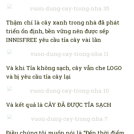
Thậm chí là cây xanh trong nhà đã phát
triển ổn định, bền vững nên được sếp
INNISFREE yêu cầu tỉa cây vài lần
Và khi Tỉa không sạch, cây vẫn che LOGO
và bị yêu cầu tỉa cây lại
Và kết quả là CÂY ĐÃ ĐƯỢC TỈA SẠCH
Điều chúng tôi muốn nói là “Đến thời điểm