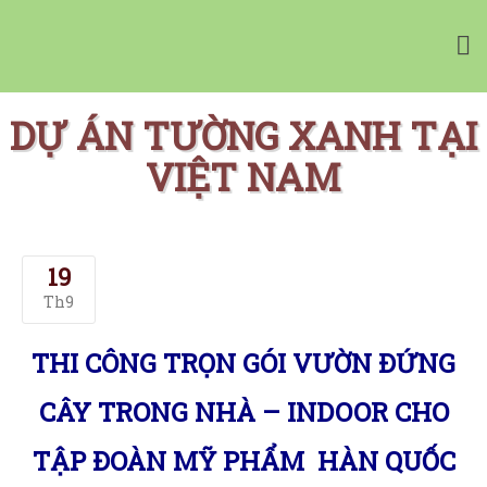
Vườn Tường Nhà Phố Minigarden
Tường Xanh Đứng Bồ Đào Nha Minigarden
DỰ ÁN TƯỜNG XANH TẠI
VIỆT NAM
19
Th9
THI CÔNG TRỌN GÓI VƯỜN ĐỨNG
CÂY TRONG NHÀ – INDOOR CHO
NHÀ CUNG CẤP
+
TẬP ĐOÀN MỸ PHẨM HÀN QUỐC
CHẬU CÂY CHÂU ÂU
+