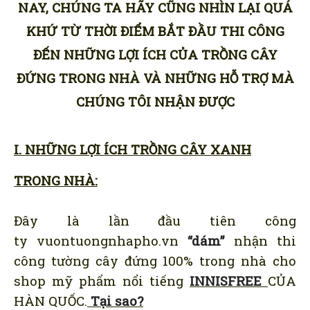
NAY, CHÚNG TA HÃY CŨNG NHÌN LẠI QUÁ
KHỨ TỪ THỜI ĐIỂM BẮT ĐẦU THI CÔNG
ĐẾN NHỮNG LỢI ÍCH CỦA TRỒNG CÂY
ĐỨNG TRONG NHÀ VÀ NHỮNG HỖ TRỢ MÀ
CHÚNG TÔI NHẬN ĐƯỢC
I. NHỮNG LỢI ÍCH TRỒNG CÂY XANH
TRONG NHÀ:
Đây là lần đầu tiên công
ty vuontuongnhapho.vn
“dám”
nhận thi
công tường cây đứng 100% trong nhà cho
shop mỹ phẩm nổi tiếng
INNISFREE
CỦA
HÀN QUỐC.
Tại sao?