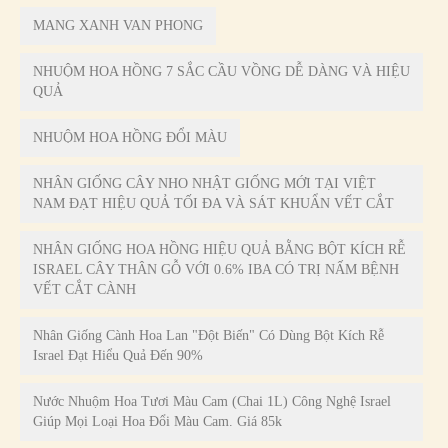
MANG XANH VAN PHONG
NHUỘM HOA HỒNG 7 SẮC CẦU VỒNG DỄ DÀNG VÀ HIỆU
QUẢ
NHUỘM HOA HỒNG ĐỔI MÀU
NHÂN GIỐNG CÂY NHO NHẬT GIỐNG MỚI TẠI VIỆT
NAM ĐẠT HIỆU QUẢ TỐI ĐA VÀ SÁT KHUẨN VẾT CẮT
NHÂN GIỐNG HOA HỒNG HIỆU QUẢ BẰNG BỘT KÍCH RỄ
ISRAEL CÂY THÂN GỖ VỚI 0.6% IBA CÓ TRỊ NẤM BỆNH
VẾT CẮT CÀNH
Nhân Giống Cành Hoa Lan "đột Biến" Có Dùng Bột Kích Rễ
Israel Đạt Hiểu Quả Đến 90%
Nước Nhuộm Hoa Tươi Màu Cam (Chai 1L) Công Nghệ Israel
Giúp Mọi Loại Hoa Đổi Màu Cam. Giá 85k