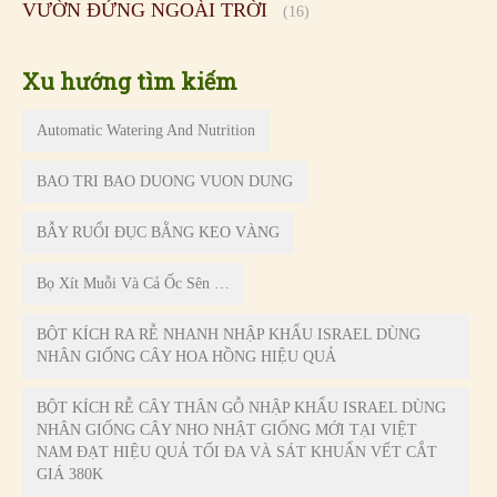
VƯỜN ĐỨNG NGOÀI TRỜI
(16)
Xu hướng tìm kiếm
Automatic Watering And Nutrition
BAO TRI BAO DUONG VUON DUNG
BẪY RUỔI ĐỤC BẰNG KEO VÀNG
Bọ Xít Muỗi Và Cả Ốc Sên …
BỘT KÍCH RA RỄ NHANH NHẬP KHẨU ISRAEL DÙNG
NHÂN GIỐNG CÂY HOA HỒNG HIỆU QUẢ
BỘT KÍCH RỄ CÂY THÂN GỖ NHẬP KHẨU ISRAEL DÙNG
NHÂN GIỐNG CÂY NHO NHẬT GIỐNG MỚI TẠI VIỆT
NAM ĐẠT HIỆU QUẢ TỐI ĐA VÀ SÁT KHUẨN VẾT CẮT
GIÁ 380K