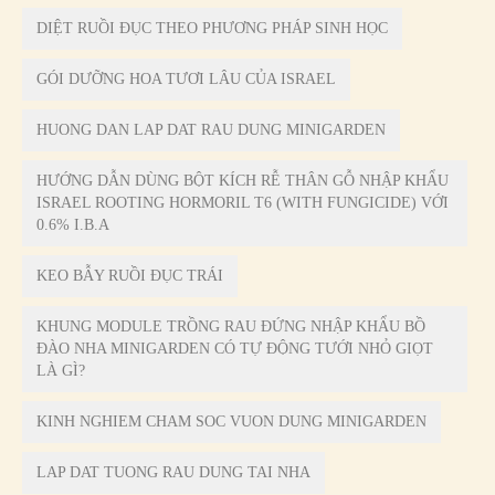
DIỆT RUỒI ĐỤC THEO PHƯƠNG PHÁP SINH HỌC
GÓI DƯỠNG HOA TƯƠI LÂU CỦA ISRAEL
HUONG DAN LAP DAT RAU DUNG MINIGARDEN
HƯỚNG DẪN DÙNG BỘT KÍCH RỄ THÂN GỖ NHẬP KHẨU
ISRAEL ROOTING HORMORIL T6 (WITH FUNGICIDE) VỚI
0.6% I.B.A
KEO BẪY RUỒI ĐỤC TRÁI
KHUNG MODULE TRỒNG RAU ĐỨNG NHẬP KHẨU BỒ
ĐÀO NHA MINIGARDEN CÓ TỰ ĐỘNG TƯỚI NHỎ GIỌT
LÀ GÌ?
KINH NGHIEM CHAM SOC VUON DUNG MINIGARDEN
LAP DAT TUONG RAU DUNG TAI NHA