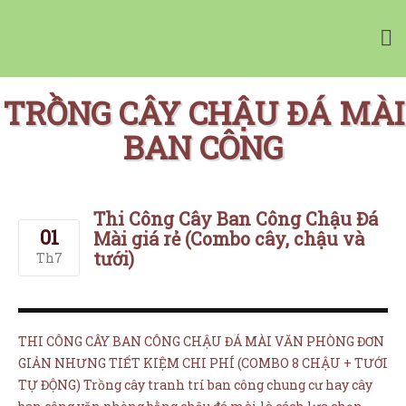
Vườn Tường Nhà Phố Minigarden
Tường Xanh Đứng Bồ Đào Nha Minigarden
TRỒNG CÂY CHẬU ĐÁ MÀI
BAN CÔNG
Thi Công Cây Ban Công Chậu Đá
01
Mài giá rẻ (Combo cây, chậu và
NHÀ CUNG CẤP
tưới)
Th7
CHẬU CÂY CHÂU ÂU
TƯỜNG CÂY XANH
TƯỜNG RAU SẠCH
THI CÔNG CÂY BAN CÔNG CHẬU ĐÁ MÀI VĂN PHÒNG ĐƠN
BẢNG GIÁ MINIGARDEN
GIẢN NHƯNG TIẾT KIỆM CHI PHÍ (COMBO 8 CHẬU + TƯỚI
MUA ONLINE
TỰ ĐỘNG) Trồng cây tranh trí ban công chung cư hay cây
Giỏ hàng