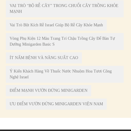
VAI TRÒ “BỘ RỄ CÂY” TRONG CHUỔI CÂY TRỒNG KHỎE
MẠNH
Vai Trò Bột Kích Rễ Israel Giúp Bộ Rễ Cây Khỏe Mạnh
Vòng Phụ Kiện 12 Màu Trang Trí Chậu Trồng Cây Để Bàn Tự
Dưỡng Minigarden Basic S
ÍT NẤM BỆNH VÀ NĂNG SUẤT CAO
Ý Kiến Khách Hàng Về Thuốc Nước Nhuộm Hoa Tươi Công
Nghệ Israel
ĐIỂM MẠNH VƯỜN ĐỨNG MINIGARDEN
ƯU ĐIỂM VƯỜN ĐỨNG MINIGARDEN VIỆN NAM