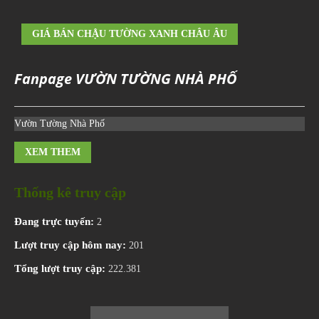
GIÁ BÁN CHẬU TƯỜNG XANH CHÂU ÂU
Fanpage VƯỜN TƯỜNG NHÀ PHỐ
Vườn Tường Nhà Phố
XEM THEM
Thống kê truy cập
Đang trực tuyến:
2
Lượt truy cập hôm nay:
201
Tổng lượt truy cập:
222.381