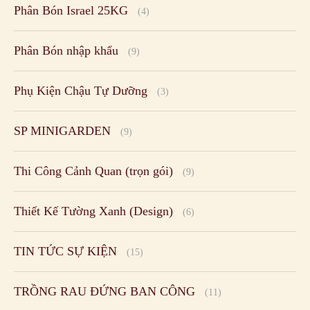
Phân Bón Israel 25KG
(4)
Phân Bón nhập khẩu
(9)
Phụ Kiện Chậu Tự Dưỡng
(3)
SP MINIGARDEN
(9)
Thi Công Cảnh Quan (trọn gói)
(9)
Thiết Kế Tường Xanh (Design)
(6)
TIN TỨC SỰ KIỆN
(15)
TRỒNG RAU ĐỨNG BAN CÔNG
(11)