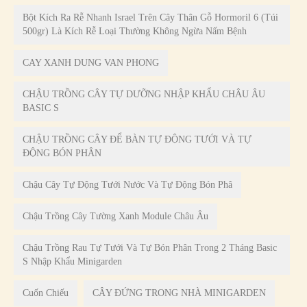
Bột Kích Ra Rễ Nhanh Israel Trên Cây Thân Gỗ Hormoril 6 (Túi
500gr) Là Kích Rễ Loại Thường Không Ngừa Nấm Bệnh
CAY XANH DUNG VAN PHONG
CHẬU TRỒNG CÂY TỰ DƯỠNG NHẬP KHẨU CHÂU ÂU
BASIC S
CHẬU TRỒNG CÂY ĐỂ BÀN TỰ ĐỘNG TƯỚI VÀ TỰ
ĐỘNG BÓN PHÂN
Chậu Cây Tự Động Tưới Nước Và Tự Động Bón Phâ
Chậu Trồng Cây Tường Xanh Module Châu Âu
Chậu Trồng Rau Tự Tưới Và Tự Bón Phân Trong 2 Tháng Basic
S Nhập Khẩu Minigarden
Cuốn Chiếu
CÂY ĐỨNG TRONG NHÀ MINIGARDEN