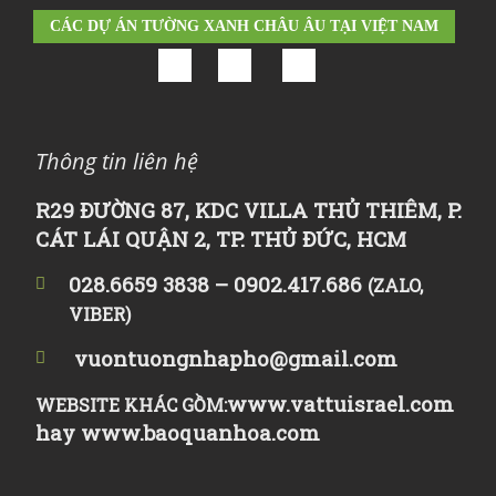
CÁC DỰ ÁN TƯỜNG XANH CHÂU ÂU TẠI VIỆT NAM
Thông tin liên hệ
R29 ĐƯỜNG 87, KDC VILLA THỦ THIÊM, P.
CÁT LÁI QUẬN 2, TP. THỦ ĐỨC, HCM
028.6659 3838 – 0902.417.686
(ZALO,
VIBER)
vuontuongnhapho@gmail.com
www.vattuisrael.com
WEBSITE KHÁC GỒM:
hay
www.baoquanhoa.com