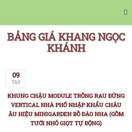
Vườn Tường Nhà Phố Minigarden
Tường Xanh Đứng Bồ Đào Nha Minigarden
NHÀ CUNG CẤP
CHẬU CÂY CHÂU ÂU
BẢNG GIÁ KHANG NGỌC
TƯỜNG CÂY XANH
KHÁNH
TƯỜNG RAU SẠCH
BẢNG GIÁ MINIGARDEN
MUA ONLINE
Giỏ hàng
09
Th2
KHUNG CHẬU MODULE TRỒNG RAU ĐỨNG
VERTICAL NHÀ PHỐ NHẬP KHẨU CHÂU
ÂU HIỆU MINIGARDEN BỒ ĐÀO NHA (GỒM
TƯỚI NHỎ GIỌT TỰ ĐỘNG)