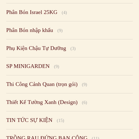
Phân Bón Israel 25KG
(4)
Phân Bón nhập khẩu
(9)
Phụ Kiện Chậu Tự Dưỡng
(3)
SP MINIGARDEN
(9)
Thi Công Cảnh Quan (trọn gói)
(9)
Thiết Kế Tường Xanh (Design)
(6)
TIN TỨC SỰ KIỆN
(15)
TRỒNG RAU ĐỨNG BAN CÔNG
(11)