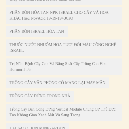
PHÂN BÓN HÒA TAN NPK ISRAEL CHO CÂY VÀ HOA
KHÁC Hiệu NovAcid 19-19-19+3CaO
PHÂN BÓN ISRAEL HÒA TAN
THUỐC NƯỚC NHUỘM HOA TƯƠI ĐỔI MÀU CÔNG NGHỆ
ISRAEL
Trị Nấm Bệnh Cây Con Và Năng Suất Cây Trồng Cao Hơn
Hormoril T6
TRỒNG CÂY VĂN PHÒNG CÓ MANG LẠI MAY MẮN
TRỒNG CÂY ĐỨNG TRONG NHÀ
Trồng Cây Ban Công Đứng Vertical Module Chung Cư Thủ Đức
Tạo Không Gian Xanh Mát Và Sang Trọng
TẠI SAO CHỌN MINIGARDEN