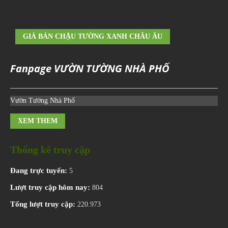
GIÁ BÁN CHẬU TƯỜNG XANH CHÂU ÂU
Fanpage VƯỜN TƯỜNG NHÀ PHỐ
Vườn Tường Nhà Phố
XEM THEM
Thống kê truy cập
Đang trực tuyến:
5
Lượt truy cập hôm nay:
804
Tổng lượt truy cập:
220.973