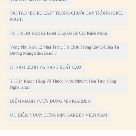
VAI TRÒ “BỘ RỄ CÂY” TRONG CHUỔI CÂY TRỒNG KHỎE
MẠNH
Vai Trò Bột Kích Rễ Israel Giúp Bộ Rễ Cây Khỏe Mạnh
Vòng Phụ Kiện 12 Màu Trang Trí Chậu Trồng Cây Để Bàn Tự
Dưỡng Minigarden Basic S
ÍT NẤM BỆNH VÀ NĂNG SUẤT CAO
Ý Kiến Khách Hàng Về Thuốc Nước Nhuộm Hoa Tươi Công
Nghệ Israel
ĐIỂM MẠNH VƯỜN ĐỨNG MINIGARDEN
ƯU ĐIỂM VƯỜN ĐỨNG MINIGARDEN VIỆN NAM