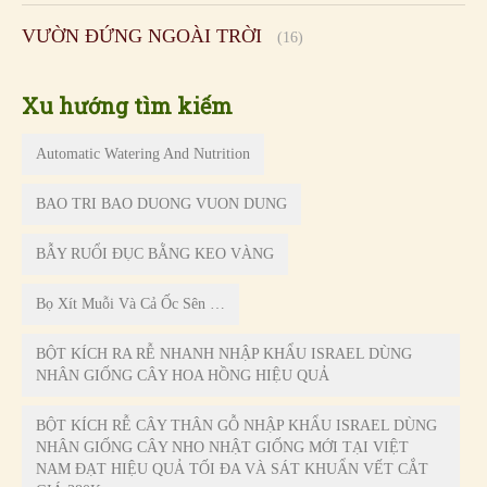
VƯỜN ĐỨNG NGOÀI TRỜI
(16)
Xu hướng tìm kiếm
Automatic Watering And Nutrition
BAO TRI BAO DUONG VUON DUNG
BẪY RUỔI ĐỤC BẰNG KEO VÀNG
Bọ Xít Muỗi Và Cả Ốc Sên …
BỘT KÍCH RA RỄ NHANH NHẬP KHẨU ISRAEL DÙNG
NHÂN GIỐNG CÂY HOA HỒNG HIỆU QUẢ
BỘT KÍCH RỄ CÂY THÂN GỖ NHẬP KHẨU ISRAEL DÙNG
NHÂN GIỐNG CÂY NHO NHẬT GIỐNG MỚI TẠI VIỆT
NAM ĐẠT HIỆU QUẢ TỐI ĐA VÀ SÁT KHUẨN VẾT CẮT