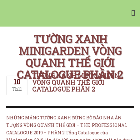
Vườn Tường Nhà Phố Minigarden
Tường Xanh Đứng Bồ Đào Nha Minigarden
TƯỜNG XANH
MINIGARDEN VÒNG
QUANH THẾ GIỚI
CATALOGUE PHẦN 2
TƯỜNG XANH MINIGARDEN
10
VÒNG QUANH THẾ GIỚI
NHÀ CUNG CẤP
CATALOGUE PHẦN 2
Th11
CHẬU CÂY CHÂU ÂU
TƯỜNG CÂY XANH
TƯỜNG RAU SẠCH
NHỮNG MẢNG TƯỜNG XANH ĐỨNG BỒ ĐÀO NHA ẤN
BẢNG GIÁ MINIGARDEN
TƯỢNG VÒNG QUANH THẾ GIỚI – THE PROFESSIONAL
MUA ONLINE
CATALOGUE 2019 – PHẦN 2 Tổng Catalogue của
Giỏ hàng