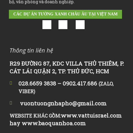
hộ, văn phòng và doanh nghiệp.
CÁC DỰ ÁN TƯỜNG XANH CHÂU ÂU TẠI VIỆT NAM
Thông tin liên hệ
R29 ĐƯỜNG 87, KDC VILLA THỦ THIÊM, P.
CÁT LÁI QUẬN 2, TP. THỦ ĐỨC, HCM
028.6659 3838 – 0902.417.686
(ZALO,
VIBER)
vuontuongnhapho@gmail.com
www.vattuisrael.com
WEBSITE KHÁC GỒM:
hay
www.baoquanhoa.com