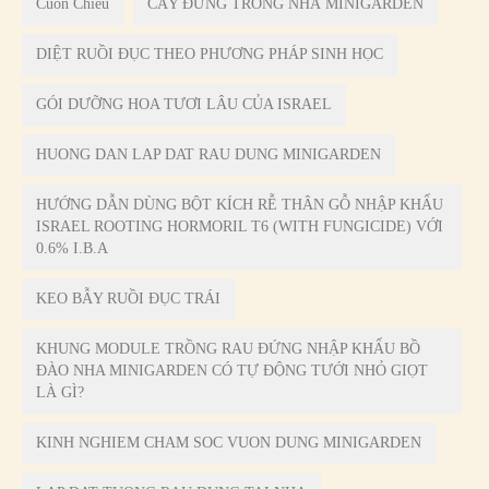
Cuốn Chiếu
CÂY ĐỨNG TRONG NHÀ MINIGARDEN
DIỆT RUỒI ĐỤC THEO PHƯƠNG PHÁP SINH HỌC
GÓI DƯỠNG HOA TƯƠI LÂU CỦA ISRAEL
HUONG DAN LAP DAT RAU DUNG MINIGARDEN
HƯỚNG DẪN DÙNG BỘT KÍCH RỄ THÂN GỖ NHẬP KHẨU
ISRAEL ROOTING HORMORIL T6 (WITH FUNGICIDE) VỚI
0.6% I.B.A
KEO BẪY RUỒI ĐỤC TRÁI
KHUNG MODULE TRỒNG RAU ĐỨNG NHẬP KHẨU BỒ
ĐÀO NHA MINIGARDEN CÓ TỰ ĐỘNG TƯỚI NHỎ GIỌT
LÀ GÌ?
KINH NGHIEM CHAM SOC VUON DUNG MINIGARDEN