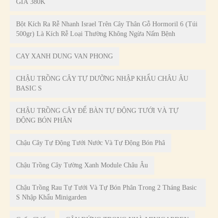
GIÁ 380K
Bột Kích Ra Rễ Nhanh Israel Trên Cây Thân Gỗ Hormoril 6 (Túi
500gr) Là Kích Rễ Loại Thường Không Ngừa Nấm Bệnh
CAY XANH DUNG VAN PHONG
CHẬU TRỒNG CÂY TỰ DƯỠNG NHẬP KHẨU CHÂU ÂU
BASIC S
CHẬU TRỒNG CÂY ĐỂ BÀN TỰ ĐỘNG TƯỚI VÀ TỰ
ĐỘNG BÓN PHÂN
Chậu Cây Tự Động Tưới Nước Và Tự Động Bón Phâ
Chậu Trồng Cây Tường Xanh Module Châu Âu
Chậu Trồng Rau Tự Tưới Và Tự Bón Phân Trong 2 Tháng Basic
S Nhập Khẩu Minigarden