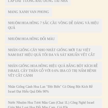
LAP DAT TUONG RAU DUNG TAI NHA
MANG XANH VAN PHONG
NHUỘM HOA HỒNG 7 SẮC CẦU VỒNG DỄ DÀNG VÀ HIỆU
QUẢ
NHUỘM HOA HỒNG ĐỔI MÀU
NHÂN GIỐNG CÂY NHO NHẬT GIỐNG MỚI TẠI VIỆT
NAM ĐẠT HIỆU QUẢ TỐI ĐA VÀ SÁT KHUẨN VẾT CẮT
NHÂN GIỐNG HOA HỒNG HIỆU QUẢ BẰNG BỘT KÍCH RỄ
ISRAEL CÂY THÂN GỖ VỚI 0.6% IBA CÓ TRỊ NẤM BỆNH
VẾT CẮT CÀNH
Nhân Giống Cành Hoa Lan "đột Biến" Có Dùng Bột Kích Rễ
Israel Đạt Hiểu Quả Đến 90%
Nước Nhuộm Hoa Tươi Màu Cam (Chai 1L) Công Nghệ Israel
Giúp Mọi Loại Hoa Đổi Màu Cam. Giá 85k