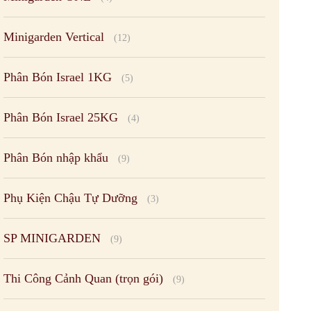
Minigarden Vertical
(12)
Phân Bón Israel 1KG
(5)
Phân Bón Israel 25KG
(4)
Phân Bón nhập khẩu
(9)
Phụ Kiện Chậu Tự Dưỡng
(3)
SP MINIGARDEN
(9)
Thi Công Cảnh Quan (trọn gói)
(9)