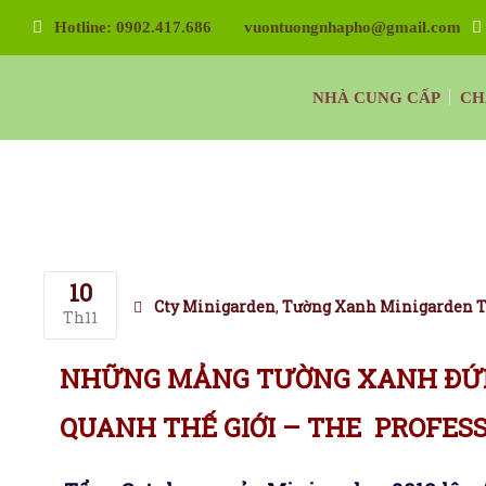
Hotline: 0902.417.686
vuontuongnhapho@gmail.com
Vườn Tường Nhà Phố Minigarden
NHÀ CUNG CẤP
CH
Tường Xanh Đứng Bồ Đào Nha Minigarden
10
Cty Minigarden
,
Tường Xanh Minigarden T
Th11
NHỮNG MẢNG TƯỜNG XANH ĐỨN
QUANH THẾ GIỚI – THE PROFESS