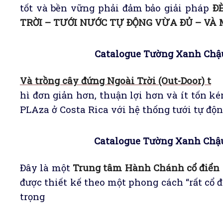
tốt và bền vững phải đảm bảo giải pháp
Đ
TRỜI – TƯỚI NƯỚC TỰ ĐỘNG VỪA ĐỦ – V
Catalogue Tường Xanh Chậu
Và trồng cây đứng Ngoài Trời (Out-Door) t
hì đơn giản hơn, thuận lợi hơn và ít tốn k
PLAza ở Costa Rica với hệ thống tưới tự độ
Catalogue Tường Xanh Chậu
Đây là một
Trung tâm Hành Chánh cổ điển
được thiết kế theo một phong cách “rất cổ
trọng