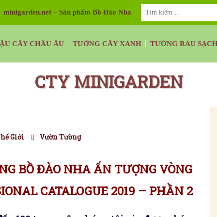
minigarden.net – Sản phẩm Bồ Đào Nha
ẬU CÂY CHÂU ÂU
TƯỜNG CÂY XANH
TƯỜNG RAU SẠC
CTY MINIGARDEN
hế Giới
Vườn Tường
G BỒ ĐÀO NHA ẤN TƯỢNG VÒNG
IONAL CATALOGUE 2019 – PHẦN 2