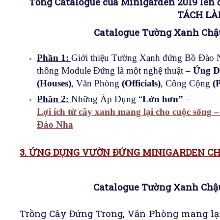
Tổng Catalogue của Minigarden 2019 lên 
TÁCH LÀ
Catalogue Tường Xanh Chậu
Phần 1:
Giới thiệu Tường Xanh đứng Bồ Đào Nha
thống Module Đứng là một nghệ thuật –
Ứng D
(Houses)
, Văn Phòng
(Officials)
, Công Cộng
(
Phần 2:
Những Áp Dụng “
Lớn hơn”
–
Lợi ích từ cây xanh mang lại cho cuộc sống 
Đào Nha
3. ỨNG DỤNG VƯỜN ĐỨNG MINIGARDEN CH
Catalogue Tường Xanh Chậu
Trồng Cây Đứng Trong, Văn Phòng mang lại 