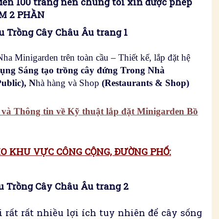
đến 100 trang nên chúng tôi xin được phép
M 2 PHẦN
 Trồng Cây Châu Âu trang 1
 Minigarden trên toàn cầu – Thiết kế, lắp đặt hệ
ụng Sáng tạo trồng cây đứng Trong Nhà
Public), N
hà hàng và Shop
(Restaurants & Shop)
– và Thông tin về Kỹ thuật lắp đặt Minigarden Bồ
O KHU VỰC CÔNG CỘNG, ĐƯỜNG PHỐ:
 Trồng Cây Châu Âu trang 2
rất rất nhiều lợi ích tuy nhiên để cây sống